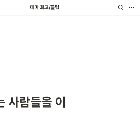
회고인(人)터뷰
테마 회고/클럽
는 사람들을 이