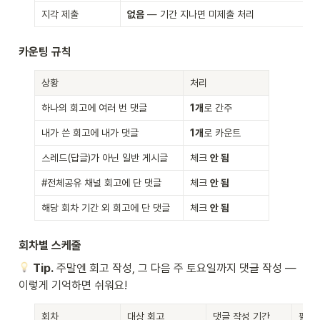
지각 제출
없음
 — 기간 지나면 미제출 처리
카운팅 규칙
상황
처리
하나의 회고에 여러 번 댓글
1개
로 간주
내가 쓴 회고에 내가 댓글
1개
로 카운트
스레드(답글)가 아닌 일반 게시글
체크 
안 됨
#전체공유 채널 회고에 단 댓글
체크 
안 됨
해당 회차 기간 외 회고에 단 댓글
체크 
안 됨
회차별 스케줄
Tip.
 주말엔 회고 작성, 그 다음 주 토요일까지 댓글 작성 — 
이렇게 기억하면 쉬워요!
회차
대상 회고
댓글 작성 기간
필요 