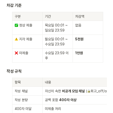
차감 기준
구분
기간
차감액
 정상 제출
목요일 00:01 ~ 
없음
일요일 23:59
 지각 제출
월요일 00:01 ~ 
5천원
수요일 23:59
 미제출
수요일 23:59 이
1만원
후
작성 규칙
항목
내용
작성 채널
자신이 속한 
비공개 모임 채널
 (
회고_off/on/
작성 분량
공백 포함 
400자 이상
400자 미달
미제출 처리