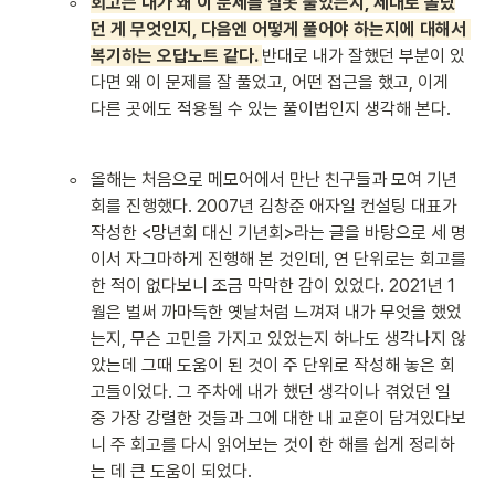
◦
회고는 내가 왜 이 문제를 잘못 풀었는지, 제대로 몰랐
던 게 무엇인지, 다음엔 어떻게 풀어야 하는지에 대해서 
복기하는 오답노트 같다. 
반대로 내가 잘했던 부분이 있
다면 왜 이 문제를 잘 풀었고, 어떤 접근을 했고, 이게 
다른 곳에도 적용될 수 있는 풀이법인지 생각해 본다.
◦
올해는 처음으로 메모어에서 만난 친구들과 모여 기년
회를 진행했다. 2007년 김창준 애자일 컨설팅 대표가 
작성한 <망년회 대신 기년회>라는 글을 바탕으로 세 명
이서 자그마하게 진행해 본 것인데, 연 단위로는 회고를 
한 적이 없다보니 조금 막막한 감이 있었다. 2021년 1
월은 벌써 까마득한 옛날처럼 느껴져 내가 무엇을 했었
는지, 무슨 고민을 가지고 있었는지 하나도 생각나지 않
았는데 그때 도움이 된 것이 주 단위로 작성해 놓은 회
고들이었다. 그 주차에 내가 했던 생각이나 겪었던 일 
중 가장 강렬한 것들과 그에 대한 내 교훈이 담겨있다보
니 주 회고를 다시 읽어보는 것이 한 해를 쉽게 정리하
는 데 큰 도움이 되었다.