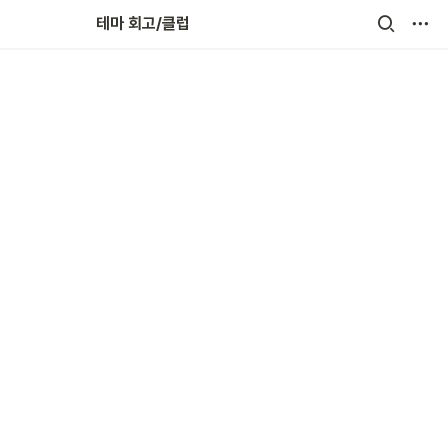
회고인(人)터뷰
테마 회고/클럽