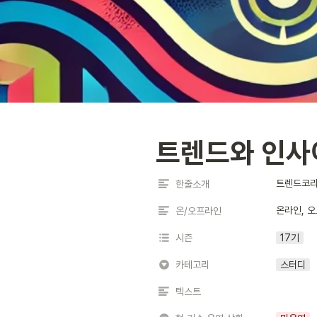
트렌드와 인사
트렌드코리
한줄소개
온라인, 
온/오프라인
시즌
17기
카테고리
스터디
텍스트