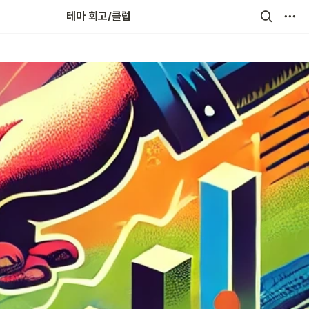
회고인(人)터뷰
테마 회고/클럽