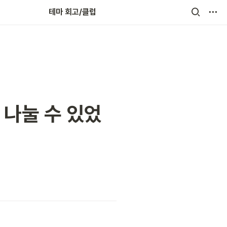
회고인(人)터뷰
테마 회고/클럽
 나눌 수 있었