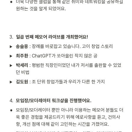
•
더욱 다양한 클럽을 통해 같은 취미와 네트워킹을 공유하길 
원하는 것을 알게 되었어요.
3
.
일곱 번째 메모어 라이브를 개최했어요!
송슬옹
 : 장례를 바로잡고 있습니다. 고이 창업 스토리
최주환
 : ChatGPT가 쏘아올린 작지 않은 공
박세리
 : 평범한 직장인이었던 내가 저서를 출판할 수 있었
던 비법
김도원 
: 조 단위 창업가들과 우리가 다른 한 가지
4
.
모임장/모더레이터 워크샵을 진행했어요. 
•
모임장/모더레이터 뿐만 아니라 이용하는 메모어 분들도 더
욱 좋은 경험을 제공드리기 위해 에로사항을 듣고, 건의사
항, 개선 점에 대해 같이 고민하는 시간을 가졌어요.