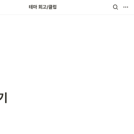
회고인(人)터뷰
테마 회고/클럽
2기