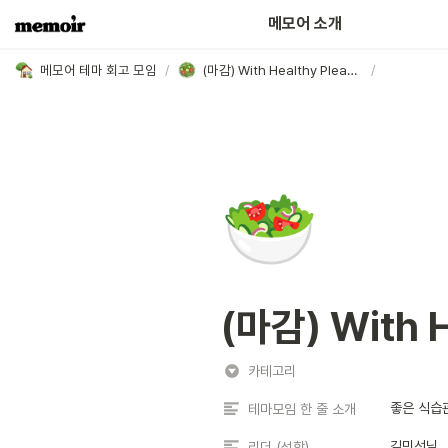
어떤 분들이 함께하고 있나요?
메모어 소개
메모어 테마 회고 모임
/
(마감) With Healthy Pleasure 위헬플 2기
/
🥗
(마감) With 
카테고리
좋은 식습
테마모임 한 줄 소개
김민선님
리더 (성함)